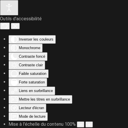
Outils d'accessibilité
Accéder au contenu principal
Inverser les couleurs
Monochrome
Contraste foncé
Contraste clair
Faible saturation
Forte saturation
Liens en surbrillance
Mettre les titres en surbrillance
Lecteur d'écran
Mode de lecture
Mise à l'échelle du contenu
100
%