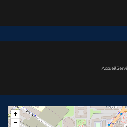
Accueil
Serv
+
−