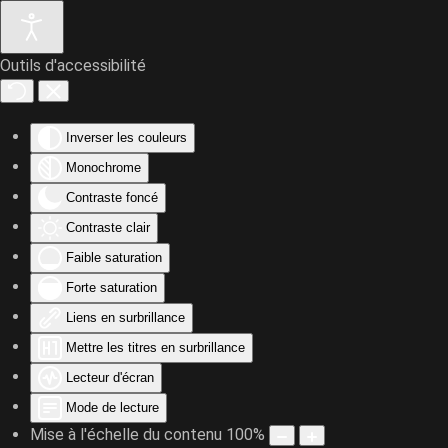
Outils d'accessibilité
Accéder au contenu principal
Inverser les couleurs
Monochrome
Contraste foncé
Contraste clair
Faible saturation
Forte saturation
Liens en surbrillance
Mettre les titres en surbrillance
Lecteur d'écran
Mode de lecture
Mise à l'échelle du contenu
100
%