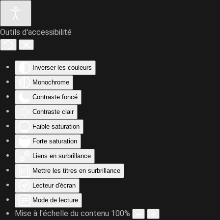
Outils d'accessibilité
Accéder au contenu principal
Inverser les couleurs
Monochrome
Contraste foncé
Contraste clair
Faible saturation
Forte saturation
Liens en surbrillance
Mettre les titres en surbrillance
Lecteur d'écran
Mode de lecture
Mise à l'échelle du contenu
100
%